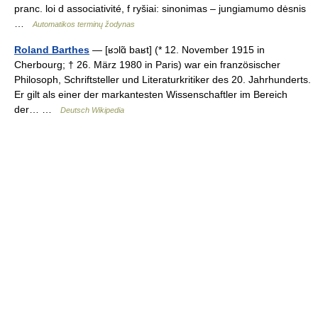
pranc. loi d associativité, f ryšiai: sinonimas – jungiamumo dėsnis
…
Automatikos terminų žodynas
Roland Barthes
— [ʁɔlɑ̃ baʁt] (* 12. November 1915 in
Cherbourg; † 26. März 1980 in Paris) war ein französischer
Philosoph, Schriftsteller und Literaturkritiker des 20. Jahrhunderts.
Er gilt als einer der markantesten Wissenschaftler im Bereich
der… …
Deutsch Wikipedia