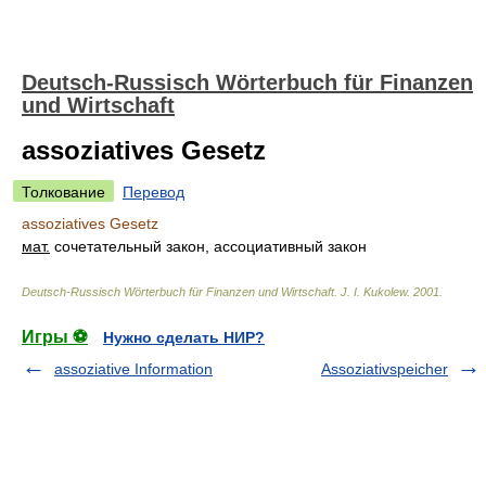
Deutsch-Russisch Wörterbuch für Finanzen
und Wirtschaft
assoziatives Gesetz
Толкование
Перевод
assoziatives Gesetz
мат.
сочетательный закон, ассоциативный закон
Deutsch-Russisch Wörterbuch für Finanzen und Wirtschaft
.
J. I. Kukolew
.
2001
.
Игры ⚽
Нужно сделать НИР?
assoziative Information
Assoziativspeicher