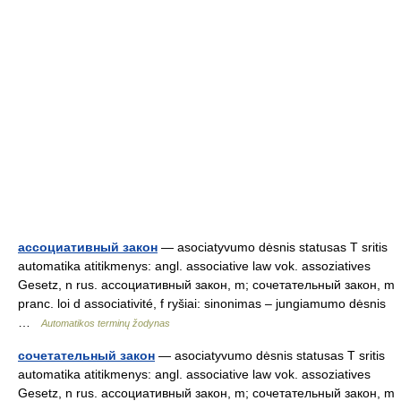
ассоциативный закон
— asociatyvumo dėsnis statusas T sritis
automatika atitikmenys: angl. associative law vok. assoziatives
Gesetz, n rus. ассоциативный закон, m; сочетательный закон, m
pranc. loi d associativité, f ryšiai: sinonimas – jungiamumo dėsnis
…
Automatikos terminų žodynas
сочетательный закон
— asociatyvumo dėsnis statusas T sritis
automatika atitikmenys: angl. associative law vok. assoziatives
Gesetz, n rus. ассоциативный закон, m; сочетательный закон, m