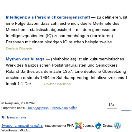
Intelligenz als Persönlichkeitseigenschaft
— zu definieren, ist
eine Folge davon, dass zahlreiche individuelle Merkmale des
Menschen – statistisch abgesichert – mit dem gemessenen
Intelligenzquotienten (IQ) zusammenhängen (korrelieren).
Personen mit einem niedrigen IQ rauchen beispielsweise …
Deutsch Wikipedia
Mythen des Alltags
— (Mythologies) ist ein kultursemiotisches
Werk des französischen Poststrukturalisten und Semiotikers
Roland Barthes aus dem Jahr 1957. Eine deutsche Übersetzung
erschien erstmals 1964 im Suhrkamp Verlag. Inhaltsverzeichnis 1
Inhalt 1.1 Der… …
Deutsch Wikipedia
© Академик, 2000-2026
18+
Обратная связь:
Техподдержка
,
Реклама на сайте
👣 Путешествия
Экспорт словарей на сайты
, сделанные на PHP,
Joomla,
Drupal,
WordPress, MODx.