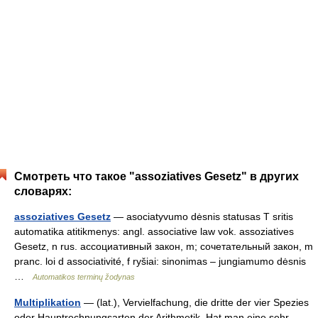
Смотреть что такое "assoziatives Gesetz" в других
словарях:
assoziatives Gesetz
— asociatyvumo dėsnis statusas T sritis
automatika atitikmenys: angl. associative law vok. assoziatives
Gesetz, n rus. ассоциативный закон, m; сочетательный закон, m
pranc. loi d associativité, f ryšiai: sinonimas – jungiamumo dėsnis
…
Automatikos terminų žodynas
Multiplikation
— (lat.), Vervielfachung, die dritte der vier Spezies
oder Hauptrechnungsarten der Arithmetik. Hat man eine sehr